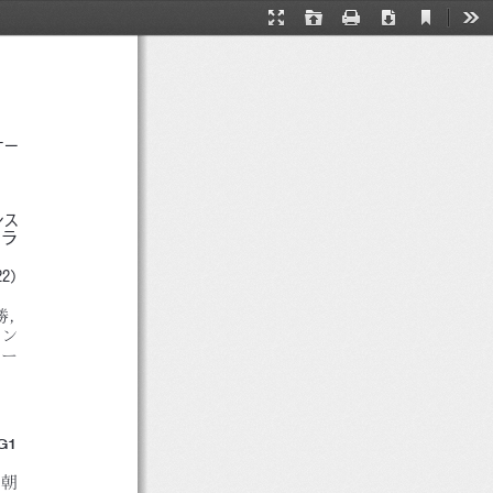
台F  T0715‐11
Current
Presentation
Open
Print
Download
Too
View
Mode
ナー
ンス
ーラ
22）
勝，
スン
アー
G1
，朝