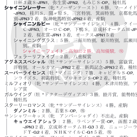
-JPN1
-JPN2
-OP
日杯３歳Ｓ
，弥生賞
，もみじＳ
。種牡馬
シャイニンレーサー
（牝 *ノーザンテースト）６
勝，マーメイ
-JPN3
，桂川Ｓ，関ヶ原Ｓ，三宮特別，箕面特別，京都牝
-JPN3
-JPN2
別
２着，阪神牝馬特別
４着。産駒
シャイニンルビー
（牝 *サンデーサイレンス
）４勝，クイ
-JPN3
-OP
-J
Ｃ
，オーロＣ
，下鴨Ｓ，京成杯オータムＨ
-JPN1
-JPN1
２着，桜花賞
３着，オークス
５着
シャイニンググラス
：５勝，三面川特別，姫川特別，広瀬
別。産駒
"
!
シャイニーフェイト
：高知
２勝，高知優駿，
フェラーリファイブ
：２勝，八重桜賞
アグネススペシャル
（牡 *サンデーサイレンス）
５勝，富嶽賞
-JPN2
-JPN3
洋特別，オールカマー
２着，新潟記念
２着。種
-OP
スーパーライセンス
（牡 *マイニング）７勝，キャピタルＳ
-OP
ンライズＳ，初霜特別，プロキオンＳ
２着。種牡馬
ミルフィオリ
（牝 *サンデーサイレンス）４勝，
木津川特別，
レア賞
ガルウイング
（牡 *ドクターデヴィアス）３勝，睦月賞，能勢特
種牡馬
スターリーロマンス
（牝 *サンデーサイレンス）４勝。産駒
!
-OP
ダノンミル
：２勝，若葉Ｓ
，
サンシャワーキッス（牝  アンバーシャダイ）不出走。産駒
-OP
キョウエ
イアシュラ
：２勝，ラベンダー賞
，函館２
-JPN3
-G3
２着，京成杯オータムＨ
３着，ニュージー
!
-G2
-G1
ドＴ
４着，ＮＨＫマイルＣ
５着，