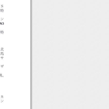
ドＳ
馬特
ーン
PN3
川特
，北
牡馬
，サ
アザ
別。
歳Ｓ
ラン