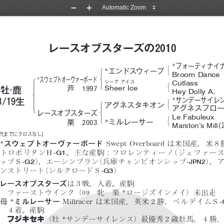
2011セレクト１歳社
Zoom
Zoom
Out
In
レースオブスターズの2010
*
フォーティナイ
#
!
*
エンドスウィープ
&
Broom Dance
$
!
*
スウェプトオーヴァーボード
Cutlass
シーア アイス
#
'
Sheer Ice
"
芦  1997
&
牡·鹿
Hey Dolly A.
%
*
サンデーサイレ
#
3/19生
!
アグネスタキオン
'
&
アグネスフロ
$
レースオブスターズ
Le  Fabuleux
#
'
*
ミルレーサー
栗  2003
&
Marston’s Mill
（
５代までにクロスなし]
*
スウェプトオーヴァーボード
Swept Overboard
は米国産，米８
-G1
トロポリタンＨ
。主な産駒：フロレンティーノ
（ジェファー
-G2
-JPN2
ップＳ
）
，エーシンブラン
（兵庫チャンピオンシップ
）
，
-G3
ンストリート
（シルクロードＳ
）
レースオブスターズ
は３戦，入着。産駒
ファーストウインク（09  牝  栗 *ロージズインメイ）未出走
-
母
*
ミルレーサー
Millracer は米国産，英
米２勝，ベルデイムＳ
４着。産駒
フジキセキ
（牡 *サンデーサイレンス）最優秀２
歳牡馬，４勝