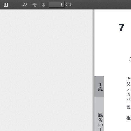
7
of 1
Toggle
Find
Previous
Next
Sidebar
7
[
父
１
歳
メ
カ
バ
母
厩
祖
舎
③
―