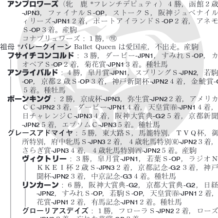
アンブロワーズ
（牝  鹿 *フレンチデピュティ）
４勝，函館２
-JPN3
-OP
，ファイナルＳ
，ストークＳ，阪神ジュベナイ
-JPN1
-OP
ィリーズ
２着，ポートアイランドＳ
２着，アネ
-OP
Ｓ
３着。産駒
!
コナブリュワーズ：１勝，
祖母
*
バレークイーン
Ballet Queen は愛国産，不出走。産駒
-JPN1
-OP
フサイチコ
ンコルド
：３勝，ダービー
，すみれＳ
，
-OP
-JPN1
オペアＳ
２着，菊花賞
３着。種牡馬
-JPN1
-JPN2
アンライバルド
：４勝，皐月賞
，スプリングＳ
，若
-OP
-OP
-JPN2
-
，京都２歳Ｓ
３着，神戸新聞杯
４着，金鯱賞
５着。種牡馬
-JPN3
-JPN2
ボーンキング
：２勝，京成杯
，弥生賞
２着，アメリ
"
-JPN2
-JPN1
-JPN1
ＣＣ
３着，ダービー
４着，天皇賞
４着
-JPN3
-G2
日チャレンジＣ
４着，阪神大賞典
５着，京都新
-JPN2
-JPN3
５着，エプソムＣ
５着。種牡馬
グレースアドマイヤ
：５勝，東大路Ｓ，馬籠特別，ＴＶＱ杯，
$
-JPN3
-JPN2
所特別，府中牝馬Ｓ
２着，４歳牝馬特別
３着
%
-JPN3
-JPN2
さらぎ賞
４着，４歳牝馬特別
５着。産駒
-JPN1
-OP
ヴィクトリー
：３勝，皐月賞
，若葉Ｓ
，ラジオ
-JPN3
-G2
ＫＫＥＩ
杯２歳Ｓ
２着，京都記念
３着，神
-JPN2
-G3
聞杯
３着，中京記念
４着。種牡馬
-G2
-G2
リンカーン
：６勝，阪神大賞典
，京都大賞典
，日
"
-JPN2
-OP
-OP
-JPN1
，すみれＳ
，若駒Ｓ
，天皇賞
２着
-JPN1
-JPN1
花賞
２着，有馬記念
２着。種牡馬
-JPN2
グローリアスデイズ
：１勝，フローラＳ
２着，ロー