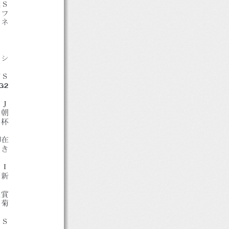
歳Ｓ
ルフ
モネ
カシ
駒Ｓ
G2
カＪ
，朝
聞杯
御在
，き
ＮＩ
戸新
経賞
，菊
ズＳ