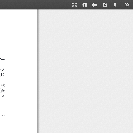
F  T0050‐65
Current
Presentation
Open
Print
Download
Too
View
Mode
ナー
ンス
1）
#
賞
（安
セス
，ホ