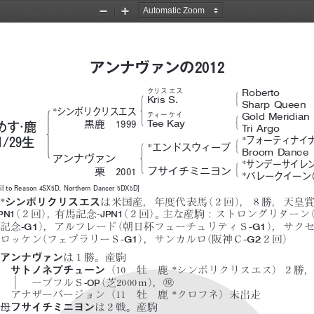
2013セレクト１歳ノーザン
Zoom
Zoom
Out
In
アンナヴァンの2012
Roberto
クリス エス
#
!
Kris  S.
&
Sharp Queen
$
!
*
シンボリクリスエス
Gold Meridian
ティー ケイ
#
'
Te e  K a y
"
黒鹿  1999
&
めす·鹿
Tri  A rg o
%
*
フォーティナイ
#
1/29生
!
*
エンドスウィープ
'
&
Broom Dance
$
アンナヴァン
*
サンデーサイレ
#
'
フサイチミニヨン
栗  2001
&
*
バレークイーン
（
il to Reason 4SX5D, Northern Dancer 5DX5D]
*
シンボリクリスエス
は米国産，年度代表馬
（２回）
，８勝，天皇
PN1
-JPN1
（２回）
，有馬記念
（２回）
。主な産駒：ストロングリターン
-G1
-G1
記念
）
，アルフレード
（朝日杯フューチュリティＳ
）
，サク
-G1
-G2
ロッケン
（フェブラリーＳ
）
，サンカルロ
（阪神Ｃ
２回）
アンナヴァン
は１勝。産駒
サトノネプチューン
（10  牡  鹿 *シンボリクリ
スエス）２勝
!
-OP
ープフルＳ
（芝2000ｍ）
，
アナザーバージョン（11  牡  鹿 *クロフネ）未出走
母
フサイチミニヨン
は２戦。産駒