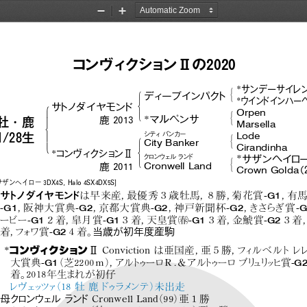
Zoom
Zoom
Out
In
コンヴィクションIIの2020
*
サンデーサイレ
#
!
ディープインパク
ト
&
*
ウイン
ドインハー
$
!
サ
トノダイヤモン
ド
Orpen
#
'
*
"
マルペンサ
鹿 2013
&
牡・鹿
Marsella
%
Lode
シティバンカー
#
1/28生
!
City  Banker
'
&
Cirandinha
$
*
コンヴィクションII
クロンウェル ラン
ド
*
サザンヘイロ
#
'
Cronwell  Land
鹿 2011
&
Crown Golda
（
ザンヘイロー 3DX4S, Halo 4SX4DX5S]
-G1
サ
トノダイヤモン
ド
は早来産，
最優秀３歳牡馬，
８勝，
菊花賞
，
有
-G1
-G2
-G2
-G2
-G
，
阪神大賞典
，
京都大賞典
，
神戸新聞杯
，
きさらぎ 賞
!
-G1
-G1
-G1
-G2
ービー
２着，
皐月賞
３着，
天皇賞
３着，
金鯱賞
３着
-G2
着，
フ
ォ
ワ賞
４着。
当歳が初年度産駒
*
コンヴィクション
II
Conviction は亜国産，
亜５勝，
フ
ィ
ルベル
トレ
-G1
-G
大賞典
（芝2200ｍ）
，
アル
ト
ゥーロＲ . ＆アル
ト
ゥーロ ブリ
ュ
リ
ッ
ヒ賞
着。
2018年生まれが初仔
レヴェ
ッ
ツ
ァ
（18牡鹿ド
ゥ
ラメ
ンテ）
未出走
母クロンウェル ラン
ド
Cronwell Land
（99）
亜１勝