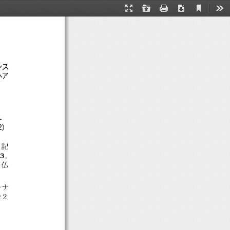
Current
Presentation
Open
Print
Download
Too
View
Mode
ンス
ヘア
ー
2）
馬記
3
，
，
仏
レナ
2
２