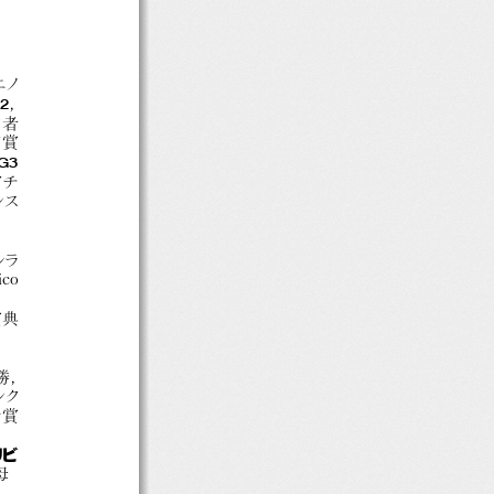
エノ
2
，
有者
ア賞
G3
アチ
レス
レラ
ico
賞典
3勝，
レク
サ賞
リビ
母