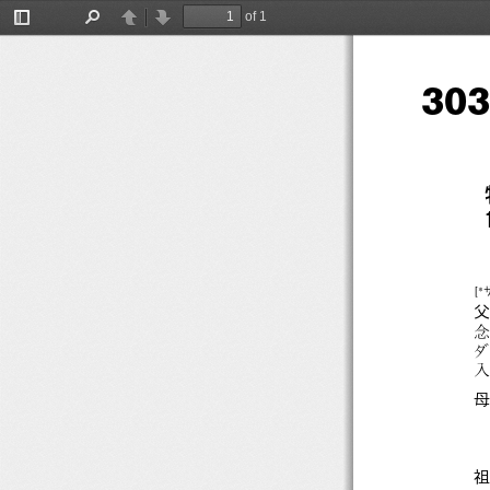
of 1
Toggle
Find
Previous
Next
Sidebar
303
[
*
サ
父
念
ダ
入
母
祖