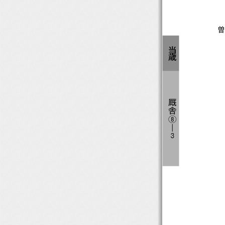
曽
当
歳
厩
舎
⑧
―
３