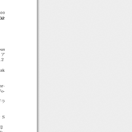
00
G2
ous
S，
ア
L
２
ak
r-
Wo-
ドラ
y S
母