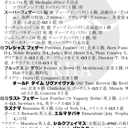
ギエム
（14牝鹿Medagliad'Oro）
不出走
!
エヴィ
ダンシア
（牡ド
ゥ
ラメ
ンテ）
１勝，
スーパーフェザー
（15騸鹿ディ
ープイ
ンパク
ト）
４勝，
逆瀬川Ｓ
（芝18
-
ｍ）
，
魚野川特別
（芝2000ｍ）
，
アザレア賞
（芝2400ｍ）
，
青葉賞
!
-G3
３着，
小倉記念
３着，
"
オーサムウイ
ン
ド
（16牝鹿ディ
ープイ
ンパク
ト）
北海道
１勝
!
ラブアンバサダー
（17牝鹿ディ
ープイ
ンパク
ト）
２勝，
!
ジェムフ
ェザー
（18牝鹿ディ
ープイ
ンパク
ト）
２勝，
フ
ェザーモチーフ
（20牡栗ハーツクライ）
未出走
母
プレシャス フェザー
Precious Feather
（97）
北米５勝，
Born Fam
-L
-L
-L
H
，
Noble Royalty H
，
Judy's Red Shoes S
，
Plum Country 
-G3
-G3
-
ザリ
アＢＣＳ
２着，
ターフウェイＢＣＳ
２着，
Shocker T. H
-G3
着，
オナラブル ミ
スＨ
４着
ブルックスン ダウン
Brooks 'n Down
（牡 Montbrook）
北米２勝，
O
Hall S３着。
種牡馬
ダイア
リ
ーDiary
（牝 Congaree）
北米１勝
オールド タイム リヴァイヴァル
Old Time Revival
（騸 Breth
-G3
en）
北米６勝，
Challedon S，
ゴータムＳ
２着，
Miracle 
od S２着，
Concern S２着
祖母
ラストフェザー
Last Feather
（79 Vaguely Noble）
英２勝，
ムシ
-G3
-L
-G1
Ｓ
，
Newbury S
，
英オークス
３着
-L
-G3
ラズナマ
Ruznama
：
英４勝，
City of York S
，
メ
イヒルＳ
３着
ボーエス Bawaeth
：
英入着。
エルマタバキ
Elmutabaki
（July Troph
-L
）
の母
-JPN2
*
マラブー Marabou
：
英入着。
シルクフェイマス
（京都記念
）
の祖