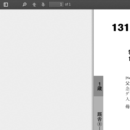
131
of 1
Toggle
Find
Previous
Next
Sidebar
131
[Ha
父
１
歳
念
ダ
入
母
厩
舎
⑧
―