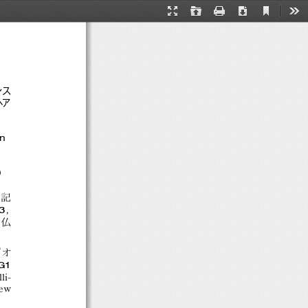
Ｖ  T0313‐52
Current
Presentation
Open
Print
Download
Too
View
Mode
ンス
ヘア
n
）
馬記
3
，
，
仏
ピオ
G1
li-
lew