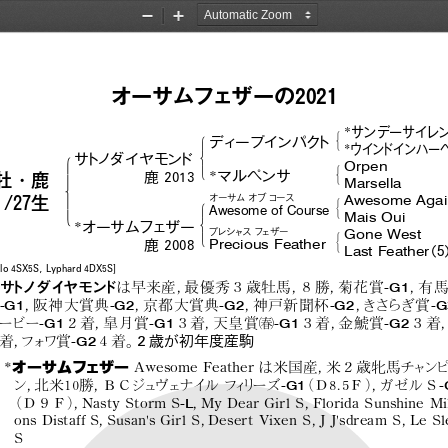
2022セレクト１歳ＮＦＬ
Zoom
Zoom
Out
In
オーサムフェザーの2021
*
サンデーサイレ
#
!
ディープインパク
ト
&
*
ウイン
ドインハー
$
!
サ
トノダイヤモン
ド
Orpen
#
'
*
"
マルペンサ
鹿 2013
&
牡・鹿
Marsella
%
Awesome  Agai
オーサム オブ コース
#
1/27生
!
Awesome  of  Course
'
&
Mais  Oui
$
*
オーサムフェザー
Gone  West
プレシャス フェザー
#
'
Precious  Feather
鹿 2008
&
Last  Feather
（5
lo 4SX5S, Lyphard 4DX5S]
-G1
サ
トノダイヤモン
ド
は早来産，
最優秀３歳牡馬，
８勝，
菊花賞
，
有
-G1
-G2
-G2
-G2
-G
，
阪神大賞典
，
京都大賞典
，
神戸新聞杯
，
きさらぎ 賞
#
-G1
-G1
-G1
-G2
ービー
２着，
皐月賞
３着，
天皇賞
３着，
金鯱賞
３着
-G2
着，
フ
ォ
ワ賞
４着。
２歳が初年度産駒
*
オーサムフェザー
Awesome Feather は米国産，
米２歳牝馬チャ
ン
-G1
-
ン，
北米10勝，
ＢＣジュヴェナイル フ
ィ
リ
ーズ
（Ｄ8.5Ｆ）
，
ガゼルＳ
-L
（Ｄ９Ｆ）
，
Nasty Storm S
，
My Dear Girl S，
Florida Sunshine Mil
ons Distaff S，
Susan's Girl S，
Desert Vixen S，
J J'sdream S，
Le S
S