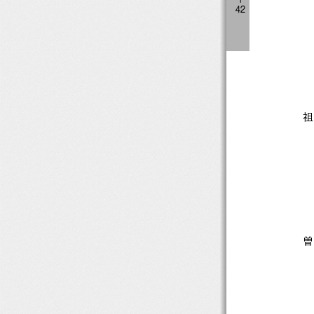
４
２
祖
曽