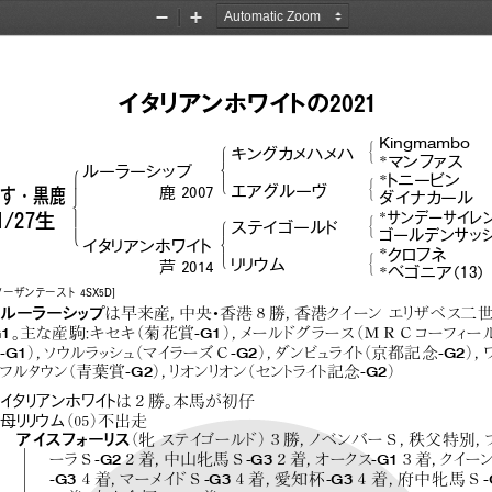
Zoom
Zoom
Out
In
イタリアンホワイ
トの2021
Kingmambo
#
!
キングカメハメハ
&
*
マンファス
$
!
ルーラーシップ
*
トニービン
#
'
エアグルーヴ
"
鹿 2007
&
す・黒鹿
ダイナカール
%
*
サンデーサイレ
#
1/27生
!
ステイゴール
ド
'
&
ゴールデンサッ
$
イタリアンホワイ
ト
*
クロフネ
#
'
リ
リウム
芦 2014
&
*
ベゴニア
（13
ノーザンテースト 4SX5D]
ルーラーシップ
は早来産，
中央・香港８勝，
香港クイーン エリザベス二
G1
-G1
。
主な産駒
：
キセキ
（菊花賞
）
，
メールドグラース
（ＭＲＣコーフィ
ー
-G1
-G2
-G2
）
，
ソウルラ
ッ
シュ
（マイ
ラーズＣ
）
，
ダンビュ
ライ
ト
（京都記念
）
，
-G2
-G2
フルタ
ウン
（青葉賞
）
，
リオンリオン
（セン
ト
ライ
ト記念
）
イタ
リアン ホワイ
ト
は２勝。
本馬が初仔
母リ
リ
ウム
（05）
不出走
アイスフォーリス
（牝 ステイ
ゴールド）
３勝，
ノベンバーＳ，
秩父特別
-G2
-G3
-G1
ーラＳ
２着，
中山牝馬Ｓ
２着，
オークス
３着，
クイーン
-G3
-G3
-G3
-
４着，
マーメイ
ドＳ
４着，
愛知杯
４着，
府中牝馬Ｓ