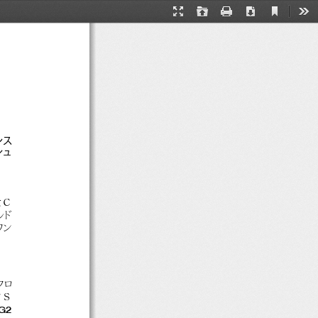
Current
Presentation
Open
Print
Download
Too
View
Mode
ンス
シュ
）
世Ｃ
ルド
ワン
，
フロ
 Ｓ
G2