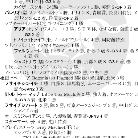
-G3
５着，
中山金杯
５着
-OP
カイザースクルーン
（騸 ルーラーシッ
プ）
１勝，
芙蓉Ｓ
３着
バレリオ
（騸 ステイ
ゴールド）
４勝，
オリオン Ｓ ，
青嵐賞，
長良川特別，
メ
-L
-OP
ポリ
タ
ンＳ
２着，
丹頂Ｓ
２着
ラプターセイハー
ト
（牝 *
ト
ワイニング ）
１勝
アリア
（牝 ダイワメジャー）
３勝，
ＳＴＶ杯，
なずな賞，
函館２
-G3
３着
トワイ
ライ
トライ
フ
（牝 ゴールドア
リ
ュール ）
４勝，
周防灘特別
フ
リ
ティ
ラ
リ
ア
（牝 ア
ドマイヤムーン）
１勝
-G3
ファルヴォーレ
（牡ドゥ
ラメ
ンテ）
２勝，
新潟２歳Ｓ
４着，
葵
!
４着，
!
-G3
ジャス
トナウ
（騸 ジャスタ
ウェイ）
１勝，
京都２歳Ｓ
５着，
リ
リ
カルホワイ
ト
（牝 ダイ
ワメ
ジャー）
３勝
#
イ
トハユリ
（牝 ゼンノ
ロブロイ）
南関東
３勝，
中央１勝
祖母
*
ベゴニア
Begonia
（83 Plugged Nickle）
米国産，
北米３戦
フサイチシンイチ
：
４勝，
白藤Ｓ，
陣馬特別，
ムーニーバレーＲＣ賞，
-JPN2
記念
３着
リ
トルト
ゥー マッチ
Little Too Much
：
英２勝，
独入着，
オスターマン 
-G3
ル
３着，
北米１勝
フサイチジハー
ド
：
３勝，
障２勝，
東京オータムジャ
ンプ３着，
中山グラ
ジャ
ンプ５着
-JPN3
オースミジャイアン
：
３勝，
八瀬特別，
青葉賞
４着
スターマーケッ
ト
：
４勝，
恵山特別
*
グレイ
ミ
スチーフ Grey Mischief
：
不出走
#
カシノヴィ
ガ
：
入着，
佐賀
１勝
#
"