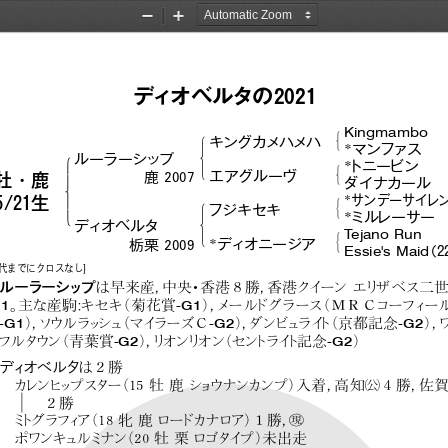
2022セレクト１歳社
Zoom
Zoom
Out
In
ディオベルタの2021
Kingmambo
#
!
キングカメハメハ
&
*
マンファス
$
!
ルーラーシップ
*
トニービン
#
'
エアグルーヴ
"
鹿 2007
&
牡・鹿
ダイナカール
%
*
サンデーサイレ
#
5/21生
!
フジキセキ
'
&
*
ミルレーサー
$
ディオベルタ
Te j a n o  R u n
#
'
*
ディオニージア
栃栗 2009
&
Essie's  Maid
（2
５代までにクロスなし]
ルーラーシップ
は早来産，
中央・香港８勝，
香港クイーン エリザベス二
G1
-G1
。
主な産駒
：
キセキ
（菊花賞
）
，
メールドグラース
（ＭＲＣコーフィ
ー
-G1
-G2
-G2
）
，
ソウルラ
ッ
シュ
（マイ
ラーズＣ
）
，
ダンビュ
ライ
ト
（京都記念
）
，
-G2
-G2
フルタ
ウン
（青葉賞
）
，
リオンリオン
（セン
ト
ライ
ト記念
）
ディ
オベルタ
は２勝
"
カ
レンヒ
ッ
プスター
（15牡鹿シ
ョ
ウナンカンプ）
入着，
高知
４勝，
佐
２勝
!
ミ
トグラフ
ィ
ア
（18牝鹿ロー
ドカナロア）
１勝，
ポワンキュルミ
ナン
（ 2 0 牡 栗 ロゴタイプ ）
未出走