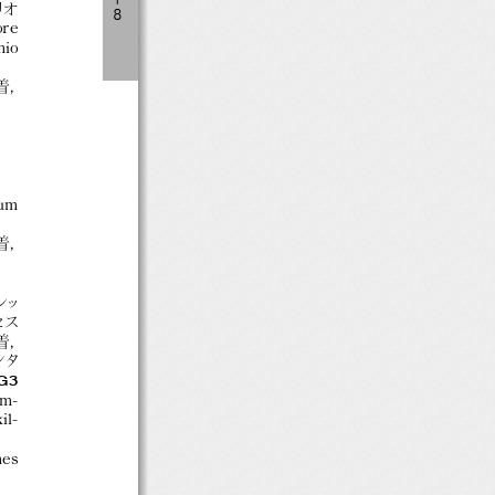
リオ
８
ore
mio
着，
ium
着，
レッ
セス
着，
ンタ
G3
m-
il-
es