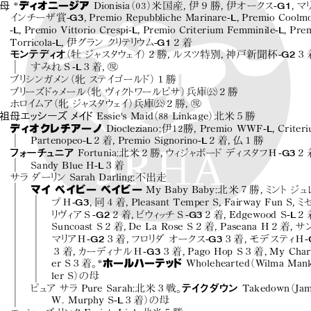
-G1
母
*
ディオニージア
Dionisia
（03）
米国産，
伊９勝，
伊オークス
，
マ
-G3
-L
イ
ンチーザ賞
，
Premio Repubbliche Marinare
，
Premio Coolm
-L
-L
-L
，
Premio Vittorio Crespi
，
Premio Criterium Femminile
，
Pre
-L
-G1
Torricola
，
伊グラン ク
リ
テ
リ
ウム
２着
-G2
モンテディオ
（牡 ジャスタ
ウェイ）
２勝，
ルスツ特別，
神戸新聞杯
３
!
-L
すみれＳ
３着，
ブリ
シンガメ
ン
（牝 ステイ
ゴールド）
１勝
"
ブリ
ーズ
ド
ゥ
メール
（牝 ヴィ
ク
ト
ワールピサ）
兵庫
２勝
"
!
ホロイムア
（牝 ジャスタ
ウェイ）
兵庫
２勝，
祖母エッシーズ メイ
ド
Essie's Maid
（88 Linkage）
北米５勝
-L
ディオクレチアーノ
Diocleziano
：
伊12勝，
Premio WWF
，
Criter
-L
-L
Partenopeo
２着，
Premio Signorino
２着，
仏１勝
-G3
フォーチュニア
Fortunia
：
北米２勝，
ウ
ィ
ジャボー
ドディ
スタフＨ
２
-L
Sandy Blue H
３着
サラ ダー
リ
ン Sarah Darling
：
不出走
マイ ベイビー ベイビー
My Baby Baby
：
北米７勝，
ミ
ン
トジュ
-G3
プＨ
，
同４着，
Pleasant Temper S，
Fairway Fun S，
ミ
-G2
-G3
-L
リ
ヴィ
アＳ
２着，
ビウ
ィ
ッチ Ｓ
２着，
Edgewood S
２
Suncoast S２着，
De La Rose S２着，
Paseana H２着，
サ
-G2
-G3
-
マ
リ
アＨ
３着，
フロ
リ
ダオークス
３着，
モデスティＨ
-G3
３着，
カーディ
ナルＨ
３着，
Pago Hop S３着，
My Char
er S３着。
*
ホールハーテッド
Wholehearted
（Wilma Mank
ler S）
の母
ピュア サラ Pure Sarah
：
北米３戦。
テイクダウン
Takedown
（Jam
-L
W. Murphy S
３着）
の母