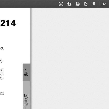
台F  F1374‐38
Current
Presentation
Open
Print
Download
Too
View
Mode
214
ンス
2）
世Ｃ
１
歳
ルド
ワン
"
賀
厩
舎
⑫
―