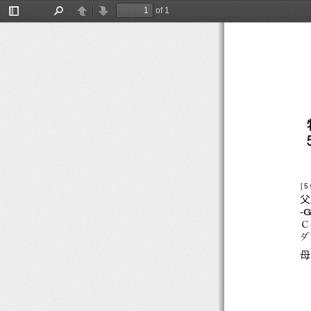
214
of 1
Toggle
Find
Previous
Next
Sidebar
[
父
-
Ｃ
ダ
母