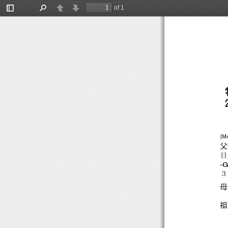
454
of 1
Toggle
Find
Previous
Next
Sidebar
[Mr
父
日
-
３
母
祖