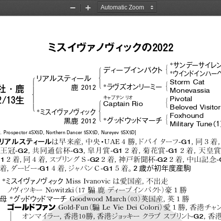
2022セレクト当歳
Zoom
Zoom
Out
In
ミスイヴァノヴィックの2022
*
サンデーサイレ
#
!
ディープインパク
ト
&
*
ウイン
ドインハー
$
!
リアルスティール
Storm Cat
#
'
*
"
ラヴズオンリーミー
鹿 2012
&
牡・鹿
Monevassia
%
Pivotal
キャプテン リオ
#
2/13生
!
Captain Rio
'
&
Beloved Visitor
$
*
ミスイヴァノヴィック
Foxhound
#
'
*
グッ
ドウッ
ドマーチ
黒鹿 2012
&
Military  Tune
（
. Prospector 4SX5D, Northern Dancer 5SX5D, Nureyev 5SX5D]
-G1
リアルスティール
は早来産，
中央・UAE４勝，
ドバイターフ
，
同３着
-G2
-G3
-G1
-G1
王冠
，
共同通信杯
，
皐月賞
２着，
菊花賞
２着，
天皇
G1
-G2
-G2
-
２着，
同４着，
スプリ
ングＳ
２着，
神戸新聞杯
２着，
中山記念
-G1
-G1
着，
ダービー
４着，
ジャパンＣ
５着。
２歳が初年度産駒
*
ミスイ
ヴァ
ノ
ヴィ
ック
Miss Ivanovic は愛国産，
不出走
ノヴィ
ツキー Nowitzki
（17騸鹿ディ
ープイ
ンパク
ト）
豪１勝
母
*
グッ
ドウッ
ドマーチ
Goodwood March
（03）
英国産，
英１勝
ゴールドファン
Gold-Fun
（騸 Le Vie Dei Colori）
愛１勝，
香港チャ
-G2
オンマイ
ラー，
香港10勝，
香港ジ
ョ
ッキー クラブ スプリ
ン
ト
，
香