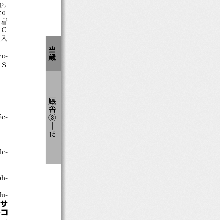
Cup，
ro-
２着
 Ｃ
英入
当
o-
歳
スＳ
厩
舎
，
Sc-
③
―
１
５
He-
ph-
u-
，
サ
ーコ