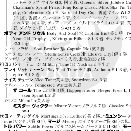
-G2
ョ
ッキー クラブ マイル
，
同２着，
Queen's Silver Jubilee 
Chariman's Sprint Prize，
Hong Kong Classic Mile，
Sha Tin T
-G1
phy，
Celebration Cup H，
National Day Cup，
香港マイル
-G1
（２回）
，
香港スプリ
ン
ト
２着，
クイーンズ シルヴァー ジュ
ビリー
-G1
-G1
３着，
同４着，
チェアマンズ スプリ
ン
トプライズ
４着，
-G1
着，
ダイヤモン
ドジュ
ビリ
ーＳ
２着
ボディアンドソウル
Body And Soul
（牝 Captain Rio）
英５勝，
Tw
-L
-L
Year-Old Trophy
，
Kilvington Fillies' S
３着，
チッ
プチェイ
-G3
４着
ソウル ブラザー Soul Brother
（騸 Captain Rio）
英３勝
ステラ センツ
ァシエロ Stella Senza Cielo
（牝 Elusive City）
伊１勝
!
ダンサリ
ーノ
（牝 ディ
ープイ
ンパク
ト）
入着，
北海道
２勝
祖母ミ
リ
タ
リー テューン
Military Tune
（91 Nashwan）
不出走
-L
プレイ ザッ
トテューン
Play That Tune
：
英１勝，
Atalanta S
３着
-L
eptre S
３着
-L
ナイス テューン
Nice Tune
：
英４勝，
Snowdrop S
３着
テネシー ワルツ Tennessee Waltz
：
英入着
-L
ザコール
The Call
：
独３勝，
Hoppegartener Flieger-Preis
，
-L
ssen Sprint
２着
ミ
ラノ
ロ Milanollo
：
英入着
ミスター ヴィクター
Mister Victor
：
ブラジル７勝，
Classico Si
-L
on
代母マーティ
ンゲイル
Martingale
（75 Luthier）
英２勝。
*
ミュンシー
M
-G1
-G1
ncie
（サンタ
ラ
リ賞
）
，
マージ
Mersey
（ロイヤルオーク賞
）
の母
-G1
トル パワー
Subtle Power
（ガルフス
ト
リ
ーム パークＢＣＨ
）
，
モ