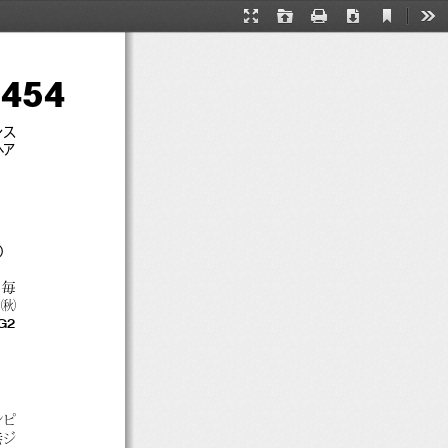
一般  T0061‐29
Current
Presentation
Open
Print
Download
Too
View
Mode
454
ンス
ヘア
1）
，
毎
"
賞
G2
ンピ
港ジ