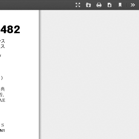
台F  T0069‐21
Current
Presentation
Open
Print
Download
Too
View
Mode
482
ンス
ンス
グ
1）
賞典
着，
AE
歳Ｓ
PN1