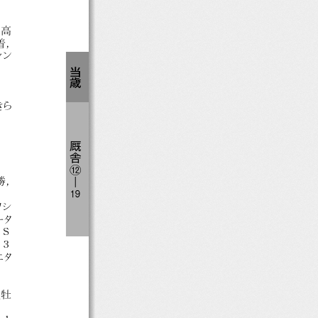
，
高
着，
ィ
ン
当
歳
きら
厩
舎
⑫
勝，
―
１
９
ワシ
ータ
 Ｓ
1
３
ニタ
種牡