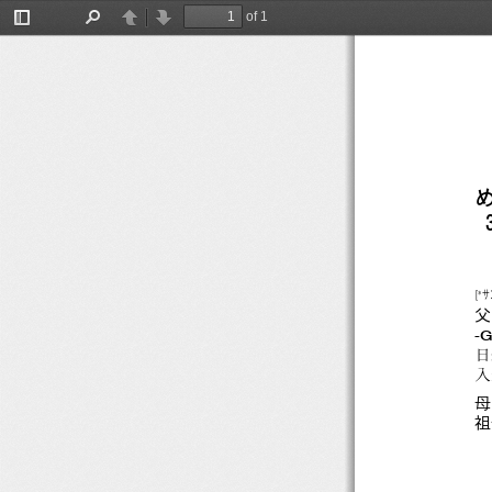
482
of 1
Toggle
Find
Previous
Next
Sidebar
[
*
サン
父
-
日
入
母
祖