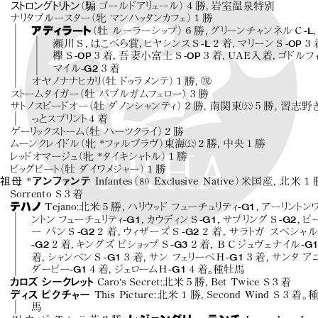
ス
ト
ロング
ト
リ
トン
（騸 ゴールドア
リ
ュール ）
４勝，
岩室温泉特別
ナリ
タブ ル ースター
（牝 マンハッ
タ
ンカフ
ェ）
１勝
-L
アディラート
（牡 ルーラーシッ
プ）
６勝，
グリーンチャ
ンネルＣ
-L
-OP
瀬川Ｓ，
はこべら賞，
ヒヤシンスＳ
２着，
マリーン Ｓ
３
-OP
-OP
欅Ｓ
３着，
吾妻小富士Ｓ
３着，
UAE入着，
ゴドルフ
-G2
マイル
３着
!
オヤノナナヒカ
リ
（牡ド
ゥ
ラメ
ンテ）
１勝，
ス
トームタイガー
（牡 バブルガムフ
ェ
ロー）
３勝
"
サ
ト
ノス
ピー
ドオー
（牡 ダノ
ンシャ
ンティ）
２勝，
南関東
５勝，
習志野
っ
とスプリ
ン
ト４着
ゲー
リ
ッ
クス
トーム
（牡 ハーツクライ）
２勝
"
ムーンク
レイ
ドル
（牝 *フ
ァルブラヴ ）
東海
２勝，
中央１勝
レ
ッ
ドオマージュ
（牝 *タイキシャ
トル ）
１勝
ビッ
グビー
ト
（牡 ダイ
ワメ
ジャー）
１勝
祖母
*
アンファンテ
Infantes
（80 Exclusive Native）
米国産，
北米１
Sorrento S３着
-G1
テハノ
Tejano
：
北米５勝，
ハリ
ウ
ッ
ドフューチュ
リティ
，
アーリ
ン
ト
ン
-G1
-G1
-G2
ン
ト
ンフ
ューチュ
リ
ティ
，
カウディ
ンＳ
，
サプリ
ングＳ
，
ピ
-G2
-G2
ーパンＳ
２着，
ウィ
ザーズＳ
２着，
サラ
トガ スペシャル
-G2
-G3
-G
２着，
キングズ ビシ
ョ
ッ
プＳ
２着，
ＢＣジュヴェナイル
-G1
-G1
着，
シャ
ンペンＳ
３着，
サン フェ
リーペ Ｈ
３着，
サンタ ア
-G1
-G1
ダービー
４着，
ジェ
ロームＨ
４着。
種牡馬
カロズ シークレッ
ト
Caro's Secret
：
北米５勝，
Bet Twice S３着
ディス ピクチャー
This Picture
：
北米１勝，
Second Wind S３着。
馬