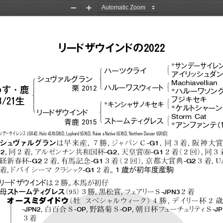
2022セレクト当歳社
Zoom
Zoom
Out
In
リー
ドザウインドの2022
*
サンデーサイレ
#
!
ハーツクライ
&
アイリッシュダ
$
!
シュヴァルグラン
Machiavellian
#
'
ハルーワスウィー
ト
"
栗 2012
&
めす・鹿
*
ハルーワソン
%
フジキセキ
#
3/21生
!
*
キンシャサノキセキ
'
&
*
ケル
トシャーン
$
リー
ドザウイン
ド
Storm Cat
#
'
ス
トームティグレス
青鹿 2015
&
*
アンファンテ
（
デーサイレンス 3SX4D, Halo 4SX5SX5D, Lyphard 5SX5D, Raise a Native 5SX5D, Nort
hern Dancer 5SX5D]
-G1
シュヴァルグラン
は早来産，
７勝，
ジャパンＣ
，
同３着，
阪神大
#
G2
-G2
-G1
，
同２着，
アルゼンチン共和国杯
，
天皇賞
２着
（２回）
，
同３
-G2
-G1
-G2
経新春杯
２着，
有馬記念
３着
（２回）
，
京都大賞典
３着，
U
-G1
着，
ドバイシーマ クラシッ
ク
２着。
１歳が初年度産駒
リー
ドザウイ
ン
ド
は２勝。
本馬が初仔
-JPN3
母
ス
トームティ
グレス
（95）
３勝，
黒松賞，
フ
ェア
リ
ーＳ
２着
オースミダイドウ
（ 牡 スペシャルウィーク）
４勝，
デイ
リー杯２
-JPN2
-OP
-OP
-J
，
白百合Ｓ
，
野路菊Ｓ
，
朝日杯フューチュ
リティＳ
３着