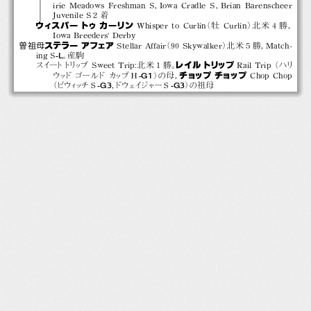
irie Meadows Freshman S，
Iowa Cradle S，
Brian Barenscheer
Juvenile S２着
ウィスパー トゥ カーリン
WhispertoCurlin
（牡 Curlin）
北米４勝，
Iowa Breeders' Derby
ステラー アフェア
曽祖母
Stellar Affair
（90 Skywalker）
北米５勝，
Match-
-L
ing S
。
産駒
レイルトリップ
スイー
トト
リ
ッ
プ Sweet Trip
：
北米１勝。
Rail Trip（ハリ
-G1
チョップ チョップ
ウッ
ドゴールドカ
ップ Ｈ
）
の母，
Chop Chop
-G3
-G3
（ビウ
ィ
ッチ Ｓ
，
ドウェイジャーＳ
）
の祖母
01‐17  パレスルーマー  2025種牡馬DVD
パレ