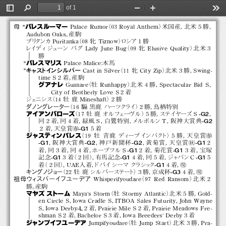
$
パレスルーマー
*
Red Ransom
'
ウィ
スパーイ
フユーデア
#
of 1
Whisperifyoudare
鹿 2003
&
Stellar  Affair
（2）
Toggle
Find
Zoom
Zoom
Too
Sidebar
Out
In
パレスルーマー
母
*
Palace Rumor
（03 Royal Anthem）
米国産，
北米５勝，
Audubon Oaks。
産駒
プリ
タ
ンカ Puritanka
（08 牝 Tiznow）
ロシア１ 勝
レイディジューン バグ Lady June Bug
（09 牝 Elusive Quality）
北米３
勝
パレスマリス
*
Palace Malice
：
本馬
*
キャス
トインシルバー
Cast in Silver
（11 牝 City Zip）
北米３勝，
Swing-
time S２着。
産駒
グアナレ
Guanare
（牡 Runhappy）
北米４勝，
Spectacular Bid S，
City of Brotherly Love S２着
ジェニシス
（14牡鹿Mineshaft）
２勝
ダノ
ングレーター
（16騸黒鹿ハーツクライ）
２勝，
鳥栖特別
-G2
アイアンバローズ
（17牡鹿オルフ
ェーヴル ）
５勝，
ステイヤーズＳ
，
-G2
同２着，
同４着，
緑風Ｓ，
白鷺特別，
メルボルン Ｔ ，
阪神大賞典
"
-G1
２着，
天皇賞
５着
"
ジャスティンパレス
（19牡青鹿ディープイ
ンパク
ト）
５勝，
天皇賞
#
-G1
-G2
-G2
-G1
，
阪神大賞典
，
神戸新聞杯
，
黄菊賞，
天皇賞
２
-G1
-G1
着，
同３着，
同４着，
ホープフルＳ
２着，
菊花賞
３着，
宝塚
-G1
-G1
-G1
記念
３着
（２回）
，
有馬記念
４着，
同５着，
ジャパンＣ
５
!
-G1
着
（２回）
，
UAE入着，
ドバイシーマ クラシッ
ク
４着，
!
-G3
キングノジョ
ー
（22牡鹿シルバーステー
ト）
３勝，
京成杯
４着，
祖母ウィスパーイフユーデア
Whisperifyoudare
（97 Red Ransom）
北米２
勝。
産駒
マヤズ ストーム
Maya's Storm
（牡 Stormy Atlantic）
北米５勝，
Gold-
en Circle S，
Iowa Cradle S，
ITBOA Sales Futurity，
John Wayne
-L
S，
Iowa Derby
２着，
Prairie Mile S２着，
Prairie Meadows Fre-
shman S２着，
Bachelor S３着，
Iowa Breeders' Derby３着
ジャンプイフユーデア
Jumpifyoudare
（牡 Jump Start）
北米３勝，
Pra-