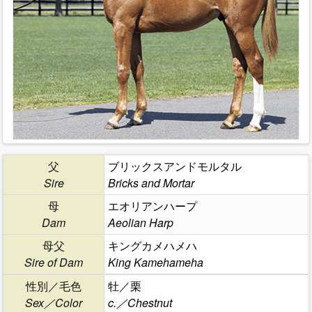
父
ブリックスアンドモルタル
Sire
Bricks and Mortar
母
エオリアンハープ
Dam
Aeolian Harp
母父
キングカメハメハ
Sire of Dam
King Kamehameha
性別／毛色
牡／栗
Sex／Color
c.／Chestnut