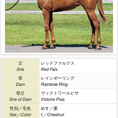
父
レッドファルクス
Sire
Red Falx
母
レインボーリング
Dam
Rainbow Ring
母父
ヴィクトワールピサ
Sire of Dam
Victoire Pisa
性別／毛色
めす／栗
Sex／Color
f.／Chestnut