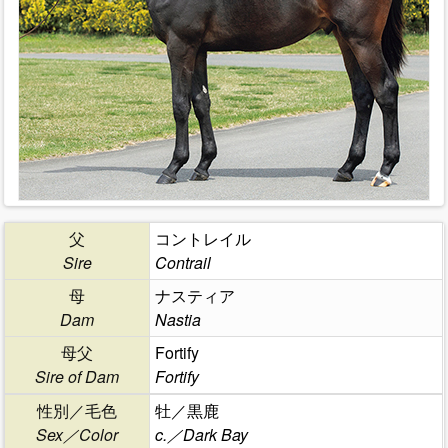
父
コントレイル
Sire
Contrail
母
ナスティア
Dam
Nastia
母父
Fortify
Sire of Dam
Fortify
性別／毛色
牡／黒鹿
Sex／Color
c.／Dark Bay