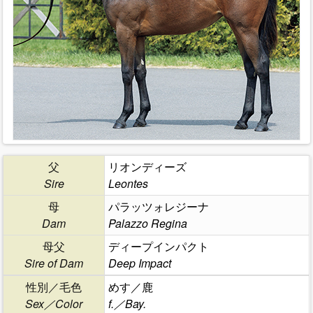
父
リオンディーズ
Sire
Leontes
母
パラッツォレジーナ
Dam
Palazzo Regina
母父
ディープインパクト
Sire of Dam
Deep Impact
性別／毛色
めす／鹿
Sex／Color
f.／Bay.