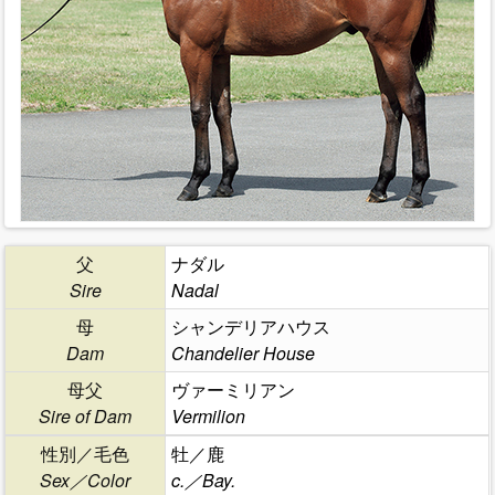
父
ナダル
Sire
Nadal
母
シャンデリアハウス
Dam
Chandelier House
母父
ヴァーミリアン
Sire of Dam
Vermilion
性別／毛色
牡／鹿
Sex／Color
c.／Bay.