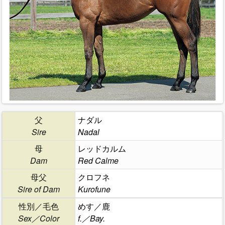
父
ナダル
Sire
Nadal
母
レッドカルム
Dam
Red Calme
母父
クロフネ
Sire of Dam
Kurofune
性別／毛色
めす／鹿
Sex／Color
f.／Bay.