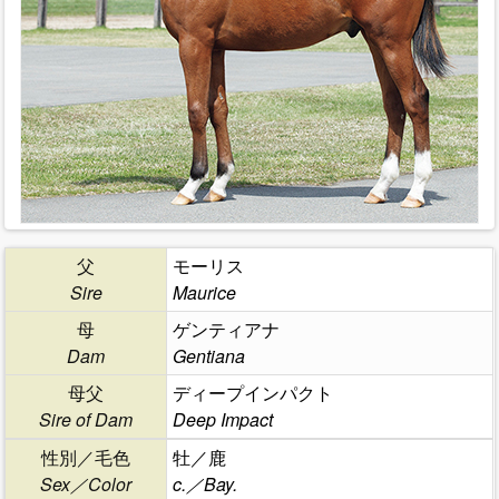
父
モーリス
Sire
Maurice
母
ゲンティアナ
Dam
Gentiana
母父
ディープインパクト
Sire of Dam
Deep Impact
性別／毛色
牡／鹿
Sex／Color
c.／Bay.