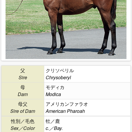
父
クリソベリル
Sire
Chrysoberyl
母
モディカ
Dam
Modica
母父
アメリカンファラオ
Sire of Dam
American Pharoah
性別／毛色
牡／鹿
Sex／Color
c.／Bay.