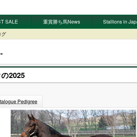
T SALE
重賞勝ち馬News
Stallions in Ja
ログ
の2025
talogue Pedigree