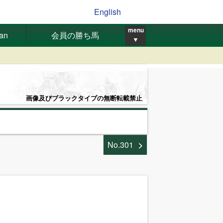
English
menu
pan
会員の勝ち馬
▼
画像及びブラックタイプの無断転載禁止
No.301