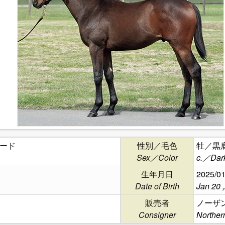
ード
性別／毛色
牡／黒
Sex／Color
c.／Dar
生年月日
2025/01
Date of Birth
Jan 20 
販売者
ノーザ
Consigner
Norther