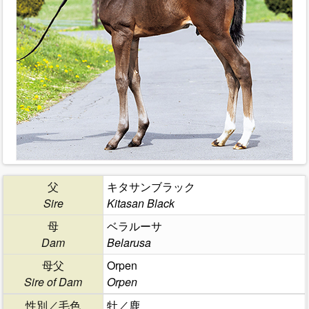
父
キタサンブラック
Sire
Kitasan Black
母
ベラルーサ
Dam
Belarusa
母父
Orpen
Sire of Dam
Orpen
性別／毛色
牡／鹿