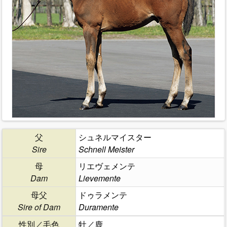
父
シュネルマイスター
Sire
Schnell Meister
母
リエヴェメンテ
Dam
Lievemente
母父
ドゥラメンテ
Sire of Dam
Duramente
性別／毛色
牡／鹿