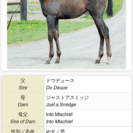
父
ドウデュース
Sire
Do Deuce
母
ジャストアスミッジ
Dam
Just a Smidge
母父
Into Mischief
Sire of Dam
Into Mischief
性別／毛色
めす／芦