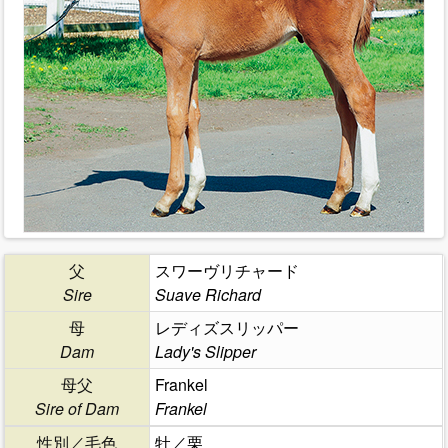
父
スワーヴリチャード
Sire
Suave Richard
母
レディズスリッパー
Dam
Lady's Slipper
母父
Frankel
Sire of Dam
Frankel
性別／毛色
牡／栗