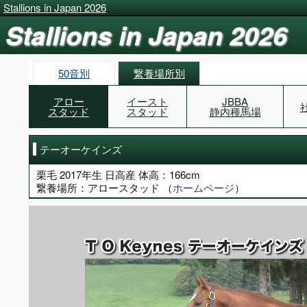
Stallions in Japan 2026
Stallions in Japan 2026
50音別
繋養場所別
アロー
イースト
JBBA
スタッド
スタッド
静内種馬場
テーオーケインズ
栗毛 2017年生 日高産 体高：166cm
繋養場所：アロースタッド （
ホームページ
）