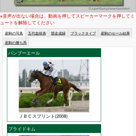
※音声が出ない場合は、動画を押してスピーカーマークを押してミ
ュートを解除してください
産駒の写真
五代血統表
競走成績
ブラックタイプ
産駒のセール結果
産駒の勝ち馬
バンブーエール
ＪＢＣスプリント(2008)
プライドキム