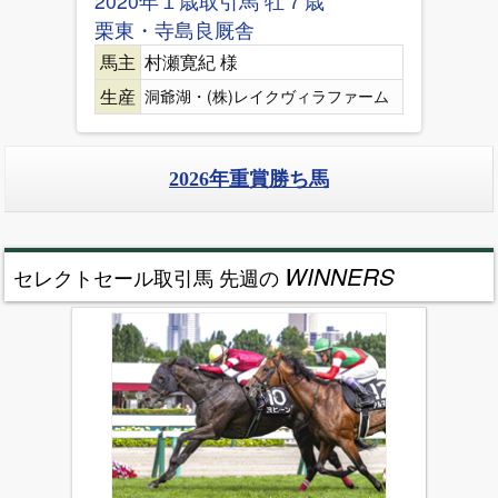
2020年１歳取引馬 牡７歳
栗東・寺島良厩舎
馬主
村瀬寛紀 様
生産
洞爺湖・(株)レイクヴィラファーム
2026年重賞勝ち馬
WINNERS
セレクトセール取引馬 先週の