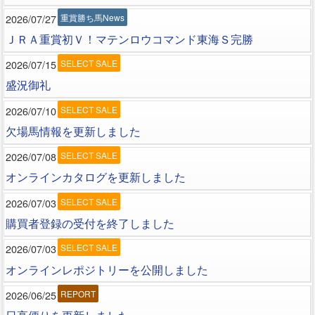
2026/07/27
重賞勝ち馬News
ＪＲＡ重賞初Ｖ！マテンロウコマンド東海Ｓ完勝
2026/07/15
SELECT SALE
盛況御礼
2026/07/10
SELECT SALE
欠場馬情報を更新しました
2026/07/08
SELECT SALE
オンラインカタログを更新しました
2026/07/03
SELECT SALE
購買者登録の受付を終了しました
2026/07/03
SELECT SALE
オンラインレポジトリーを公開しました
2026/06/25
REPORT