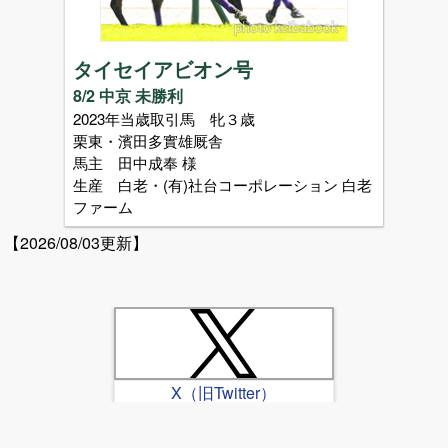
タイセイアビオン号
8/2 中京 未勝利
2023年当歳取引馬 牝３歳
栗東・濱田多實雄厩舎
馬主 田中成奉 様
生産 白老・(有)社台コーポレーション 白老
ファーム
【2026/08/03更新】
X（旧Twitter）