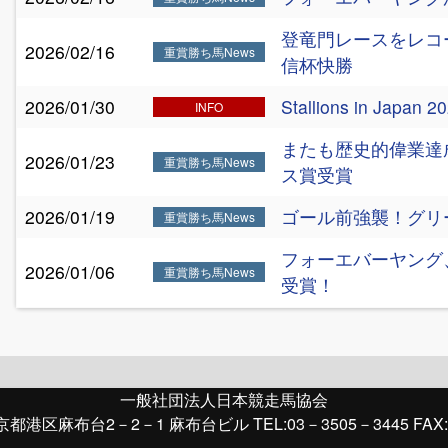
登竜門レースをレコ
2026/02/16
重賞勝ち馬News
信杯快勝
2026/01/30
Stallions in Jap
INFO
またも歴史的偉業達
2026/01/23
重賞勝ち馬News
ス賞受賞
2026/01/19
ゴール前強襲！グリ
重賞勝ち馬News
フォーエバーヤング
2026/01/06
重賞勝ち馬News
受賞！
一般社団法人日本競走馬協会
京都港区麻布台2－2－1 麻布台ビル TEL:03－3505－3445 FAX: