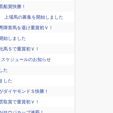
黒船賞快勝！
26 上場馬の募集を開始しました
秀障害馬を退け重賞初Ｖ！
開始しました
牝馬Ｓで重賞初Ｖ！
6 スケジュールのお知らせ
した
ました
がダイヤモンドＳ快勝！
雲取賞で重賞初Ｖ！
がサウジカップ連覇！