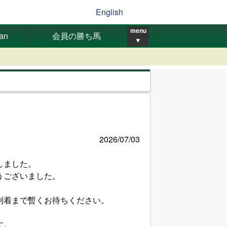
English
menu
pan
会員の勝ち馬
▼
2026/07/03
しました。
うございました。
到着まで暫くお待ちください。
す。