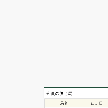
会員の勝ち馬
馬名
出走日