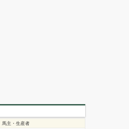
馬主・生産者