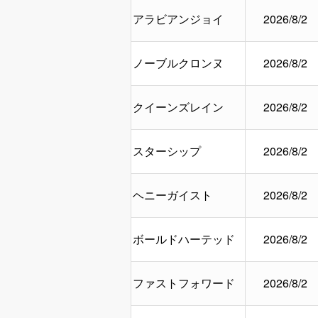
アラビアンジョイ
2026/8/2
ノーブルクロンヌ
2026/8/2
クイーンズレイン
2026/8/2
スターシップ
2026/8/2
ヘニーガイスト
2026/8/2
ボールドハーテッド
2026/8/2
ファストフォワード
2026/8/2