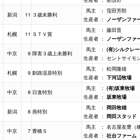
馬主
：
窪田芳郎
新潟
11
３歳未勝利
生産者
：
ノーザンファ
馬主
：
藤田晋
札幌
11
ＳＴＶ賞
生産者
：
ノーザンファ
馬主
：
(有)シルクレ
中京
9
障害３歳上未勝利
生産者
：
セントサイモ
馬主
：
松岡隆雄
札幌
9
釧路湿原特別
生産者
：
下河辺牧場
馬主
：
(有)坂東牧場
中京
8
日進特別
生産者
：
坂東牧場
馬主
：
岡田牧雄
新潟
8
燕特別
生産者
：
岡田スタッド
馬主
：
名古屋友豊（
中京
7
豊橋Ｓ
生産者
：
社台ファーム