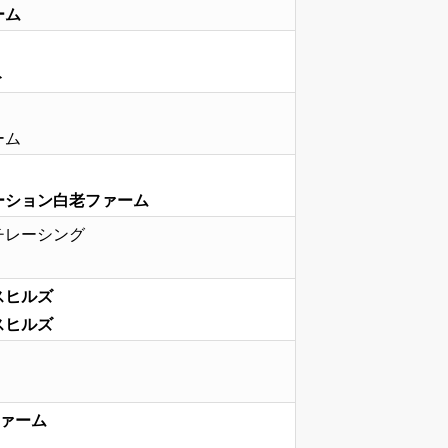
ーム
ト
ーム
ーション白老ファーム
チレーシング
スヒルズ
スヒルズ
ファーム