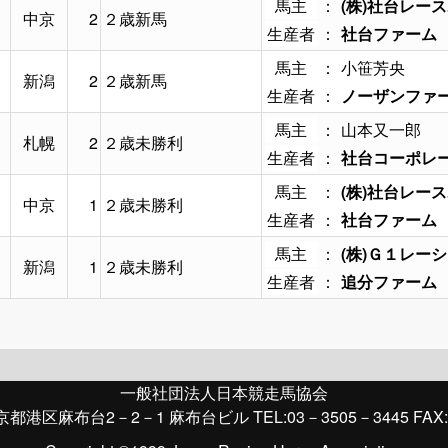
馬主
：
(株)社台レー
中京
2
２歳新馬
生産者
：
社台ファーム
馬主
：
小笹芳央
新潟
2
２歳新馬
生産者
：
ノーザンファ
馬主
：
山本又一郎
札幌
2
２歳未勝利
生産者
：
社台コーポレ
馬主
：
(株)社台レー
中京
1
２歳未勝利
生産者
：
社台ファーム
馬主
：
(株)Ｇ１レー
新潟
1
２歳未勝利
生産者
：
追分ファーム
一般社団法人日本競走馬協会
京都港区麻布台2－2－1 麻布台ビル TEL:03－3505－3445 FAX: