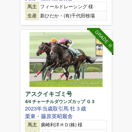
馬主
フィールドレーシング 様
生産
新ひだか・(有)千代田牧場
GRADE Ⅲ
アスクイキゴミ号
4/4 チャーチルダウンズカップ Ｇ３
2023年当歳取引馬 牡３歳
栗東・藤原英昭厩舎
馬主
廣崎利洋ＨＤ(株) 様