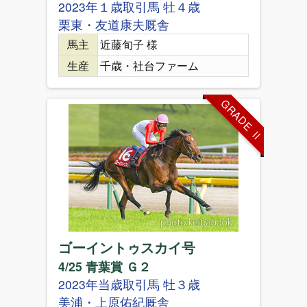
2023年１歳取引馬 牡４歳
栗東・友道康夫厩舎
馬主
近藤旬子 様
生産
千歳・社台ファーム
GRADE Ⅱ
ゴーイントゥスカイ号
4/25 青葉賞 Ｇ２
2023年当歳取引馬 牡３歳
美浦・上原佑紀厩舎