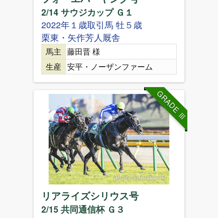
2/14 サウジカップ Ｇ１
2022年１歳取引馬 牡５歳
栗東・矢作芳人厩舎
馬主
藤田晋 様
生産
安平・ノーザンファーム
GRADE Ⅲ
リアライズシリウス号
2/15 共同通信杯 Ｇ３