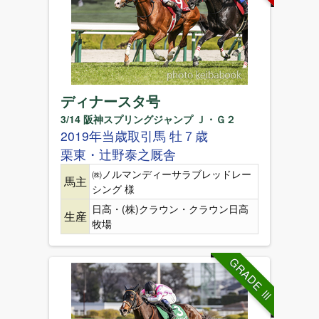
ディナースタ号
3/14 阪神スプリングジャンプ Ｊ・Ｇ２
2019年当歳取引馬 牡７歳
栗東・辻野泰之厩舎
㈱ノルマンディーサラブレッドレー
馬主
シング 様
日高・(株)クラウン・クラウン日高
生産
牧場
GRADE Ⅲ