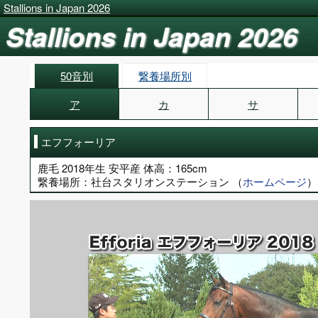
Stallions in Japan 2026
Stallions in Japan 2026
50音別
繋養場所別
ア
カ
サ
エフフォーリア
鹿毛 2018年生 安平産 体高：165cm
繋養場所：社台スタリオンステーション （
ホームページ
）