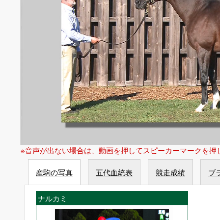
※音声が出ない場合は、動画を押してスピーカーマークを押
産駒の写真
五代血統表
競走成績
ブ
ナルカミ