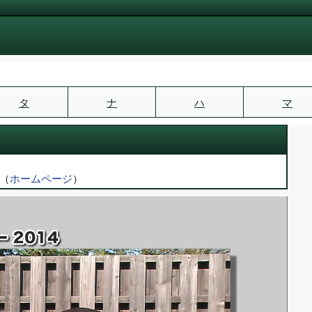
タ
ナ
ハ
マ
（
ホームページ
）