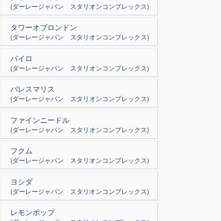
(ダーレージャパン スタリオンコンプレックス)
タワーオブロンドン
(ダーレージャパン スタリオンコンプレックス)
パイロ
(ダーレージャパン スタリオンコンプレックス)
パレスマリス
(ダーレージャパン スタリオンコンプレックス)
ファインニードル
(ダーレージャパン スタリオンコンプレックス)
フクム
(ダーレージャパン スタリオンコンプレックス)
ヨシダ
(ダーレージャパン スタリオンコンプレックス)
レモンポップ