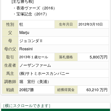
[主な勝ち鞍]
・香港ヴァーズ（2016）
・宝塚記念（2017）
性別
牡
生年月日
2012年3月10日
父
Marju
母
ジョコンダⅡ
母の父
Rossini
取引
5,800万円
2013年１歳セール
落札価格
生産者
ノーザンファーム
馬主
(株)サトミホースカンパニー
調教師
堀 宣行（美浦）
戦績
20戦7勝
63,210 万円
総獲得賞金