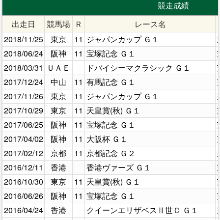
競走成績
出走日
競馬場
Ｒ
レース名
2018/11/25
東京
11
ジャパンカップ Ｇ１
2018/06/24
阪神
11
宝塚記念 Ｇ１
2018/03/31
ＵＡＥ
ドバイシーマクラシック Ｇ１
2017/12/24
中山
11
有馬記念 Ｇ１
2017/11/26
東京
11
ジャパンカップ Ｇ１
2017/10/29
東京
11
天皇賞(秋) Ｇ１
2017/06/25
阪神
11
宝塚記念 Ｇ１
2017/04/02
阪神
11
大阪杯 Ｇ１
2017/02/12
京都
11
京都記念 Ｇ２
2016/12/11
香港
香港ヴァーズ Ｇ１
2016/10/30
東京
11
天皇賞(秋) Ｇ１
2016/06/26
阪神
11
宝塚記念 Ｇ１
2016/04/24
香港
クイーンエリザベスⅡ世Ｃ Ｇ１