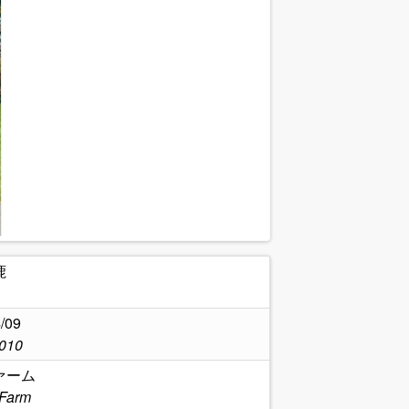
鹿
/09
2010
ァーム
 Farm