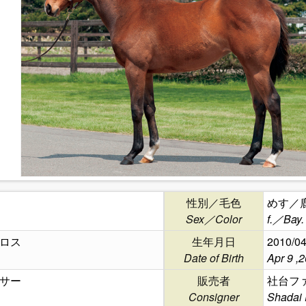
性別／毛色
めす／
Sex／Color
f.／Bay.
ロス
生年月日
2010/04
Date of Birth
Apr 9 ,
サー
販売者
社台フ
Consigner
Shadai