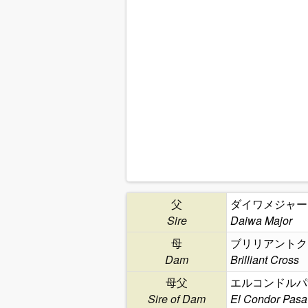
父
ダイワメジャー
Sire
Daiwa Major
母
ブリリアントク
Dam
Brilliant Cross
母父
エルコンドルパ
Sire of Dam
El Condor Pasa