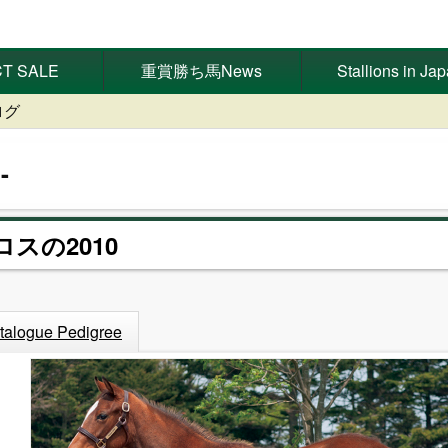
T SALE
重賞勝ち馬News
Stallions in Ja
ログ
ロスの2010
talogue Pedigree