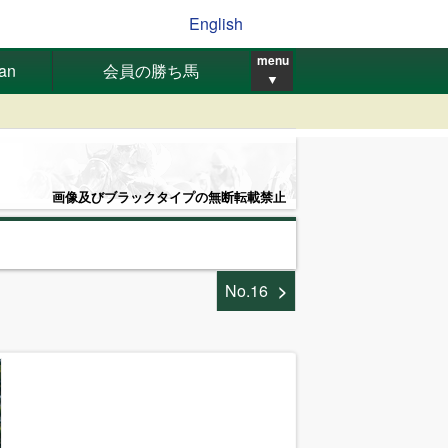
English
menu
pan
会員の勝ち馬
▼
画像及びブラックタイプの無断転載禁止
No.16