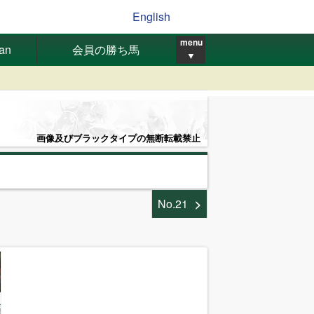
English
menu
pan
会員の勝ち馬
▼
画像及びブラックタイプの無断転載禁止
No.21