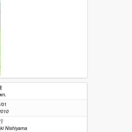
鹿
wn.
/01
2010
行
ki Nishiyama