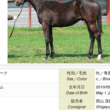
ーク
性別／毛色
牡／青
Sex／Color
c.／Bro
ム
生年月日
2010/05
Date of Birth
May 1 ,
販売者
西山 茂
Consigner
Shigeyu