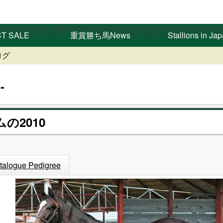
T SALE
重賞勝ち馬News
Stallions in Ja
ログ
の2010
talogue Pedigree