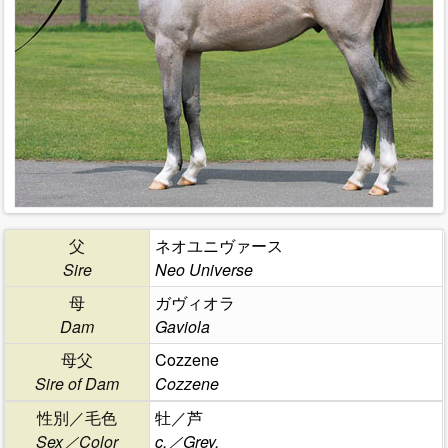
父
ネオユニヴァース
Sire
Neo Universe
母
ガヴィオラ
Dam
Gaviola
母父
Cozzene
Sire of Dam
Cozzene
性別／毛色
牡／芦
Sex／Color
c.／Grey.