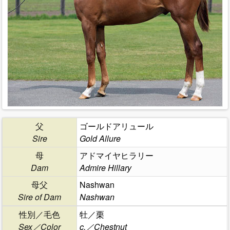
父
ゴールドアリュール
Sire
Gold Allure
母
アドマイヤヒラリー
Dam
Admire Hillary
母父
Nashwan
Sire of Dam
Nashwan
性別／毛色
牡／栗
Sex／Color
c.／Chestnut