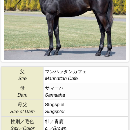
父
マンハッタンカフェ
Sire
Manhattan Cafe
母
サマーハ
Dam
Samaaha
母父
Singspiel
Sire of Dam
Singspiel
性別／毛色
牡／青鹿
Sex／Color
c.／Brown.