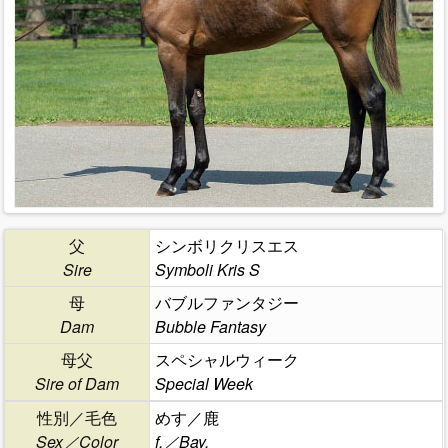
父
シンボリクリスエス
Sire
Symboli Kris S
母
バブルファンタジー
Dam
Bubble Fantasy
母父
スペシャルウィーク
Sire of Dam
Special Week
性別／毛色
めす／鹿
Sex／Color
f.／Bay.