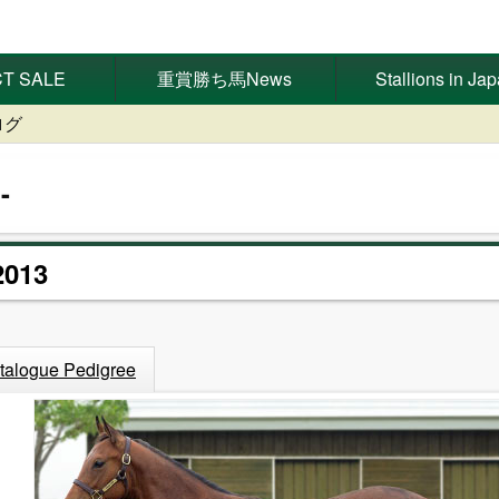
T SALE
重賞勝ち馬News
Stallions in Ja
ログ
013
talogue Pedigree