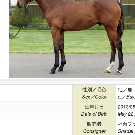
性別／毛色
牡／鹿
Sex／Color
c.／Bay
生年月日
2013/05
Date of Birth
May 22 
販売者
社台フ
Consigner
Shadai