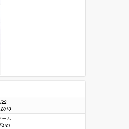
.
/22
,2013
ァーム
 Farm