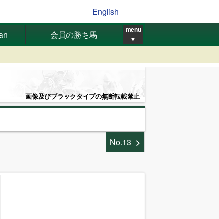
English
menu
pan
会員の勝ち馬
▼
画像及びブラックタイプの無断転載禁止
No.13