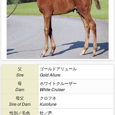
父
ゴールドアリュール
Sire
Gold Allure
母
ホワイトクルーザー
Dam
White Cruiser
母父
クロフネ
Sire of Dam
Kurofune
性別／毛色
牡／芦