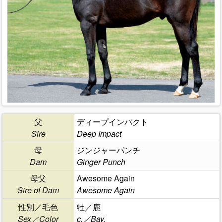
父
ディープインパクト
Sire
Deep Impact
母
ジンジャーパンチ
Dam
Ginger Punch
母父
Awesome Again
Sire of Dam
Awesome Again
性別／毛色
牡／鹿
Sex／Color
c.／Bay.