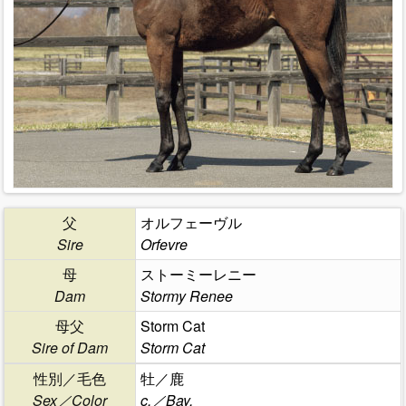
父
オルフェーヴル
Sire
Orfevre
母
ストーミーレニー
Dam
Stormy Renee
母父
Storm Cat
Sire of Dam
Storm Cat
性別／毛色
牡／鹿
Sex／Color
c.／Bay.