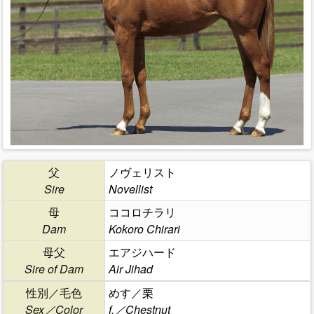
父
ノヴェリスト
Sire
Novellist
母
ココロチラリ
Dam
Kokoro Chirari
母父
エアジハード
Sire of Dam
Air Jihad
性別／毛色
めす／栗
Sex／Color
f.／Chestnut