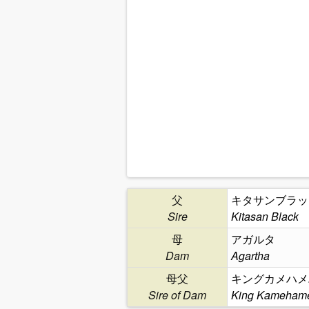
父
キタサンブラッ
Sire
Kitasan Black
母
アガルタ
Dam
Agartha
母父
キングカメハメ
Sire of Dam
King Kameham