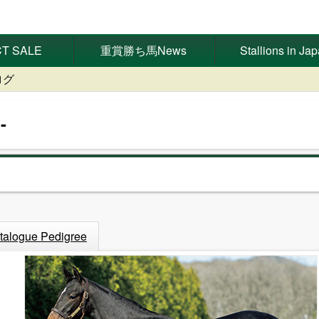
T SALE
重賞勝ち馬News
Stallions in Ja
ログ
talogue Pedigree