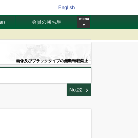
English
menu
pan
会員の勝ち馬
▼
画像及びブラックタイプの無断転載禁止
No.22