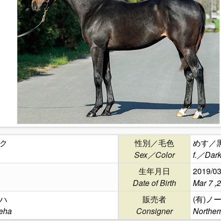
ク
性別／毛色
めす／
Sex／Color
f.／Dark
生年月日
2019/03
Date of Birth
Mar 7 ,
ハ
販売者
(有)ノ
eha
Consigner
Norther