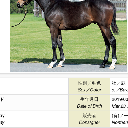
性別／毛色
牡／鹿
Sex／Color
c.／Bay
ド
生年月日
2019/03
Date of Birth
Mar 23 
ay
販売者
(有)ノ
ay
Consigner
Norther