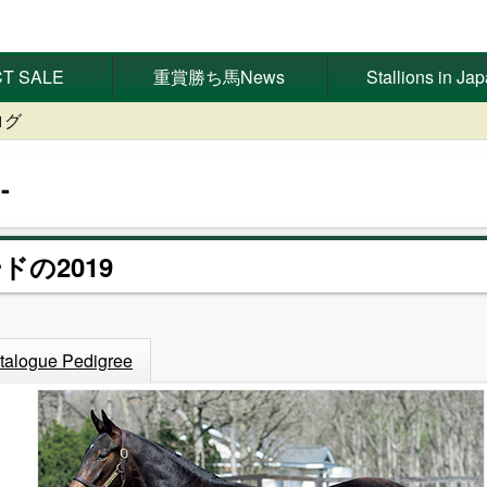
T SALE
重賞勝ち馬News
Stallions in Ja
ログ
ドの2019
talogue Pedigree