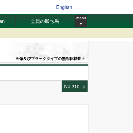
English
menu
pan
会員の勝ち馬
▼
画像及びブラックタイプの無断転載禁止
No.210