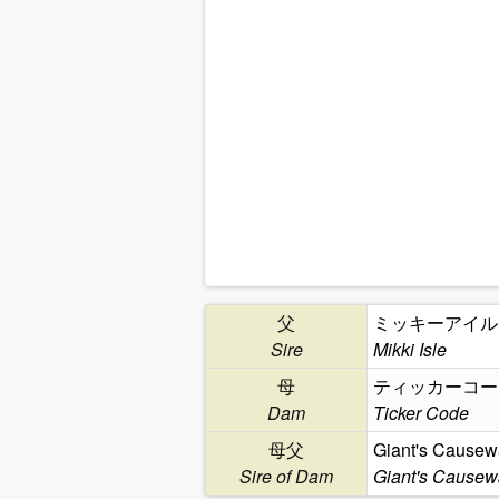
父
ミッキーアイル
Sire
Mikki Isle
母
ティッカーコー
Dam
Ticker Code
母父
Giant's Causew
Sire of Dam
Giant's Causew