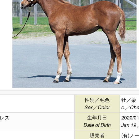
性別／毛色
牡／栗
Sex／Color
c.／Che
レス
生年月日
2020/01
Date of Birth
Jan 19 
販売者
(有)ノ