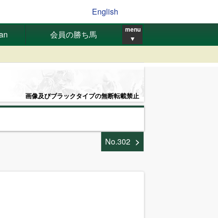
English
menu
pan
会員の勝ち馬
▼
画像及びブラックタイプの無断転載禁止
No.302