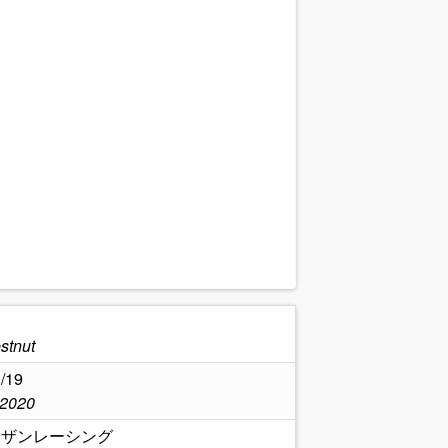
stnut
/19
,2020
ーザンレーシング