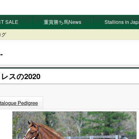
T SALE
重賞勝ち馬News
Stallions in Ja
ログ
トレスの2020
talogue Pedigree