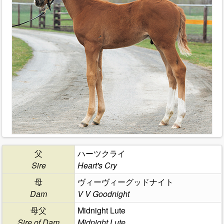
父
ハーツクライ
Sire
Heart's Cry
母
ヴィーヴィーグッドナイト
Dam
V V Goodnight
母父
Midnight Lute
Sire of Dam
Midnight Lute