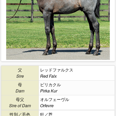
父
レッドファルクス
Sire
Red Falx
母
ピリカクル
Dam
Pirka Kur
母父
オルフェーヴル
Sire of Dam
Orfevre
性別／毛色
牡／芦