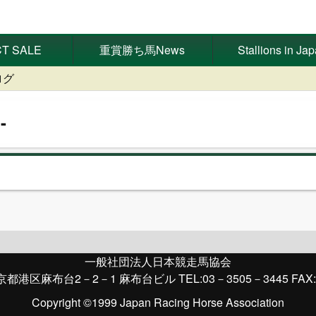
T SALE
重賞勝ち馬News
Stallions in Ja
ログ
一般社団法人日本競走馬協会
京都港区麻布台2－2－1 麻布台ビル TEL:03－3505－3445 FAX:
Copyright ©1999 Japan Racing Horse Association