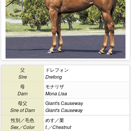
父
ドレフォン
Sire
Drefong
母
モナリザ
Dam
Mona Lisa
母父
Giant's Causeway
Sire of Dam
Giant's Causeway
性別／毛色
めす／栗
Sex／Color
f.／Chestnut